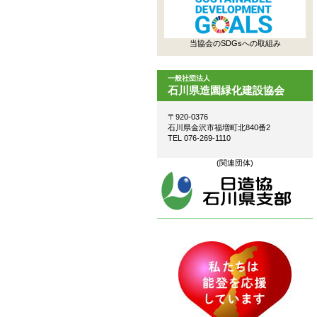
当協会のSDGsへの取組み
一般社団法人
石川県造園緑化建設協会
〒920-0376
石川県金沢市福増町北840番2
TEL 076-269-1110
(関連団体)