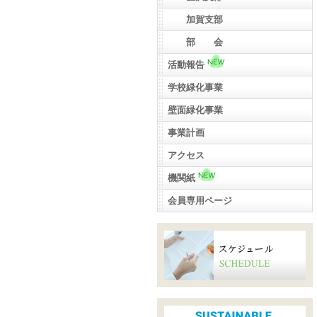
加賀支部
部 会
活動報告
学校緑化事業
壁面緑化事業
事業計画
アクセス
機関紙
会員専用ページ