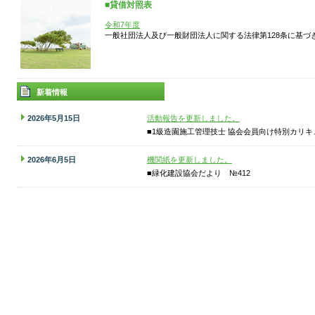
■貸借対照表
令和7年度
一般社団法人及び一般財団法人に関する法律第128条に基づ
新着情報
2026年5月15日
活動報告を更新しました。
■1級造園施工管理技士 協会会員向け特別カリキ
2026年6月5日
機関紙を更新しました。
■緑化建設協会だより №412