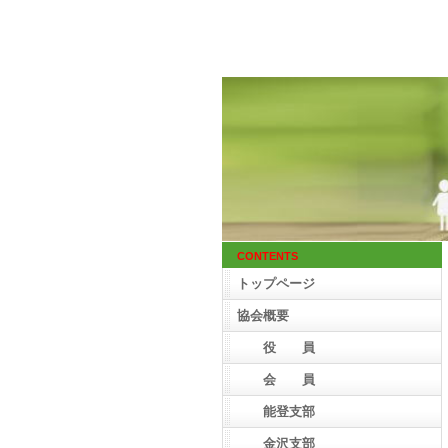
CONTENTS
トップページ
協会概要
役 員
会 員
能登支部
金沢支部