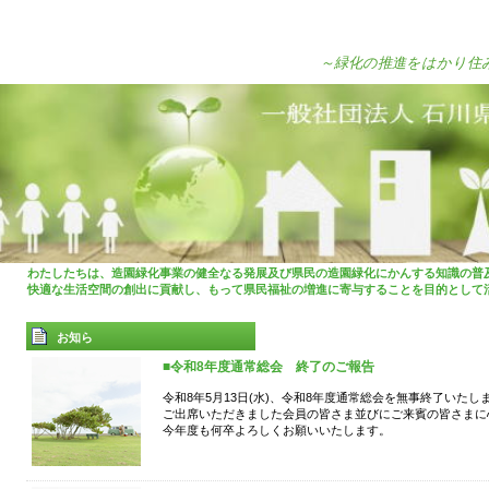
～緑化の推進をはかり住
わたしたちは、造園緑化事業の健全なる発展及び県民の造園緑化にかんする知識の普
快適な生活空間の創出に貢献し、もって県民福祉の増進に寄与することを目的として
お知ら
■令和8年度通常総会 終了のご報告
せ
令和8年5月13日(水)、令和8年度通常総会を無事終了いたし
ご出席いただきました会員の皆さま並びにご来賓の皆さまに
今年度も何卒よろしくお願いいたします。